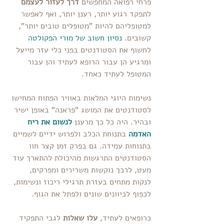
פרחי רפואה המחפשים
 דרך לעזור לעצמם 
לתפקד רגוע יותר, רענן יותר, ואף לאפשר 
למטופליהם להיות "מטופלים טובים יותר", 
קשובים. 
נסיון חשוב של מורי הפקולטה 
לחשוף את הסטודנטים בפני כלי עזר מייעל 
ומרגיע הן עבור הרופא לעתיד והן עבור 
המטופל לעתיד כאחד.
נשימות היוגי המלאות באוויר הפתוח המחישו 
לסטודנטים את המושג "פראנה" באופן ישיר 
ובהיר. היה כל כך מרענן 
לנשום את ריח 
האדמה 
בתנוחת הכלב ולפרוש ידיים לשמיים 
בתנוחות עמידה. גם בפרק זמן קצר חוו 
הסטודנטים התרגשות מהיכולת להתארך עוד 
מעט, לרכך נוקשות משרירים ומפרקים, 
לנקות מתחים בעזרת תרגילי ריכוז ונשימות, 
לכפוף לכיוונים שונים ולפתל את הגוף.
כרופאים לעתיד, 
עלו שאלות
 לגבי התפקיד 