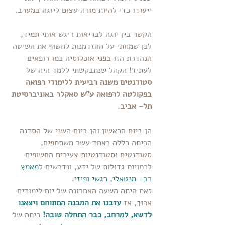
ייעודו כדי להיות מורה עצום ליוגה במערב.
הקשר בין יוגה לבריאות ריגש אותי תמיד, 
לכן שמחתי על ההזדמנות לחשוף את השיטה 
הנהדרת הזו בפני אוכלוסיה כמו רופאים 
לעתיד! הקהל שנתבקשתי ללמד היה של 
סטודנטים משנה רביעית ללימודי רפואה 
בפקולטה לרפואה ע"ש סאקלר באוניברסיטת 
תל- אביב
.
הן ביום הראשון והן ביום השני של הסדנה 
הכיתה כללה כאחד עשר משתתפים, 
סטודנטים וסטודנטיות צעירים החשופים 
לכמויות גדולות של ידע, ונדרשים ל
מאמץ 
רב- מנטאלי, רגשי ופיזי
.
זאת היתה השעה האחרונה של יום לימודים 
ארוך, אז 
עזבנו את המבנה המתוחם ויצאנו 
לדשא, למרחב, כבר התחלה טובה!
 כיתה של 