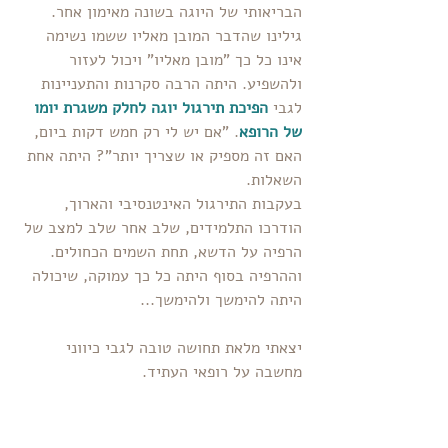
הבריאותי של היוגה בשונה מאימון אחר. 
גילינו שהדבר המובן מאליו ששמו נשימה 
אינו כל כך "מובן מאליו" ויכול לעזור 
ולהשפיע. היתה הרבה סקרנות והתעניינות 
לגבי 
הפיכת תירגול יוגה לחלק משגרת יומו 
של הרופא
. "אם יש לי רק חמש דקות ביום, 
האם זה מספיק או שצריך יותר"? היתה אחת 
השאלות.
בעקבות התירגול האינטנסיבי והארוך, 
הודרכו התלמידים, שלב אחר שלב למצב של 
הרפיה על הדשא, תחת השמים הכחולים. 
וההרפיה בסוף היתה כל כך עמוקה, שיכולה 
היתה להימשך ולהימשך...
יצאתי מלאת תחושה טובה לגבי כיווני 
מחשבה על רופאי העתיד.