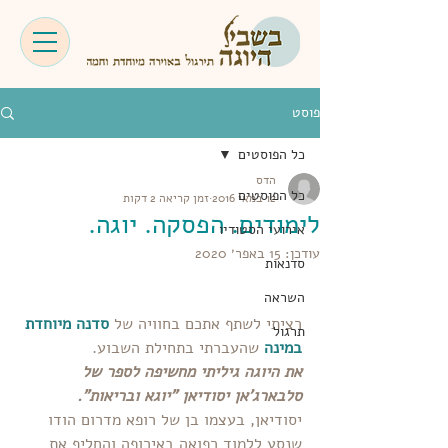
פוסט
כל הפוסטים
הדס
כל הפוסטים
12 במאי 2016
זמן קריאה 2 דקות
לימודים. הפסקה. יוגה.
אירועי הסטודיו
עודכן:
15 באפר׳ 2020
סדנאות
השראה
רציתי לשתף אתכם בחוויה של 
סדנה מיוחדת 
תרגול
במינה
 שהעברתי בתחילת השבוע.
את היוגה גיליתי מחשיפה לספר של 
סלבארג'אן יסודיאן "יוגא ובריאות".
יסודיאן, בעצמו בן של רופא מדרום הודו 
שנסע ללמוד רפואה באירופה והחליף את 