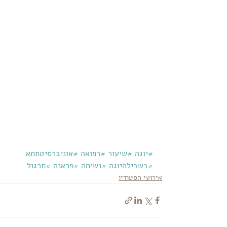
#יוגה
#שיעור
#רפואה
#אוניברסיטתתא
#בשבילהיוגה
#נשימה
#פראנה
#תרגול
אירועי הסטודיו