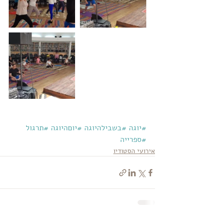
#יוגה
#בשבילהיוגה
#יוםהיוגה
#תרגול
#ספרייה
אירועי הסטודיו