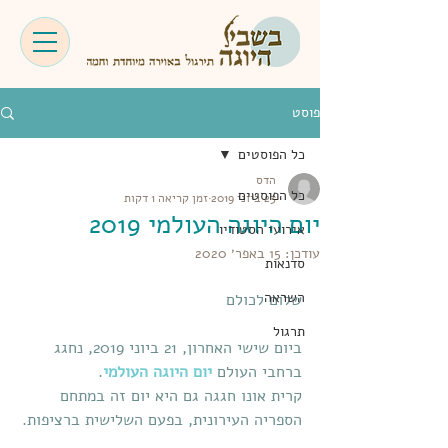
פוסט
כל הפוסטים
הדס
כל הפוסטים
23 ביוני 2019
זמן קריאה 1 דקות
יום היוגה העולמי 2019
אירועי הסטודיו
עודכן:
15 באפר׳ 2020
סדנאות
השראה
שלום לכולם
תרגול
ביום שישי האחרון, 21 ביוני 2019, נחגג 
ברחבי העולם 
יום היוגה העולמי
.
קרית אונו חגגה גם היא יום זה במתחם 
הספריה העירונית, בפעם השלישית ברציפות.