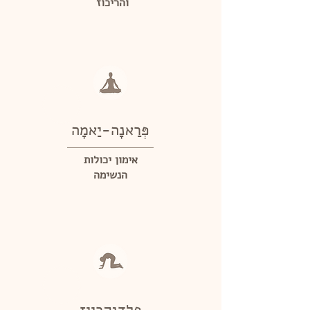
והריכוז
פְּרַאנָה-יַאמָה
אימון יכולות
הנשימה