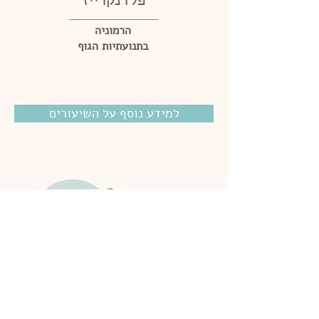
פלדנקרייז
הרמוניה
בתנועתיות הגוף
למידע נוסף על השיעורים
התחלת תירגול יוגה או בחירת סטודיו
הם שלבים שעשויים להיות
מלווים בהרבה תהיות.