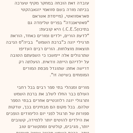
עובדה זאת הוכחה במחקר מקיף שערכה
בכיתה מורה בשם סוואמי יוגאבהקטי
סאראסוואטי, (מייסדת אשראם
"סאטיאננדה" בפריס שלימדה גם
בתיכוןC.E.S.) היא קובעת:
"לדעת הורים, ילדים ומורים כאחד, הוראת
תרגילי יוגה כ"ברכת השמש" בביה"ס הניבה
תוצאות מוצלחות. הורים רבים העדיפו
שתרגולים אלה יימשכו כי השפעתם הטובה
על ילדיהם הייתה וודאית. הועלתה רק
דרישה אחת: שתוגדל מכסת המורים
המומחים בשיטה זו".
מורים ומנהלי בתי ספר רבים בכל רחבי
העולם כבר החלו לשלב את ברכת השמש
ותרגולי יוגה רלוונטיים אחרים בבתי הספר
שלהם. בכל מקום הם מבחינים בכך, שדקות
ספורות של תרגול לפני יום הלימודים הופכים
את הילדים להוטים יותר ללמידה, קשובים
יותר, מגיבים, קולטים ומתקשרים טוב