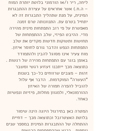
ליחה, ריר ו/או הורמוני בלוטת יותרת המוח
– ה.ח.) אשר אחראים על עצירת ההתבגרות
המינית, על מנת שתהליך התבגרות זה לא
יתחיל בטרם עת. התנוונותה טרם זמנה
מאפשרת על פי רוב התפתחות מינית מהירה
מדי. ההיבט הפיזי, שלב ההתפתחות של
תחושות ותשוקות חדשות מקדים את שלב
התפתחות הנפש והדבר גורם לחוסר איזון.
מוח צעיר אינו מסוגל להבין ולהתמודד
באופן בוגר עם התפתחות מהירה של רגשות .
כתוצאה מכך ייתכנו זעזוע רגשי ומשבר
זהות – מצבים שרווחים כל-כך בשנות
"העשרה" המוקדמות. הדבר אף עלול
להוביל להפרה חמורה של האיזון
ההורמונאלי, ולמגוון מחלות, פיזיות ונפשיות
כאחד.
המטרה כאן בתירגול היוגה הינה שימור
בלוטת האצטרובל וכתוצאה מכך – דחיית
ההתחלה של ההתבגרות המינית במספר שנים
נוספות. ברגע שההתפתחות הרגשית