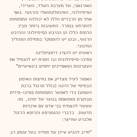
האורגאני, של מערכת השלד, השרירי,
הפיסיולוגי, האינטלקטואלי והרגשי. באף
אחד מן הרבדים הללו לא יכולהה התפתחות
להתרחש בנפרד. החשובות ביותר מבין
הרמות הללו הן ההיבט הפיסיולוגי וההיבט
הרגשי, ובהן יש להתמקד בתחילת התהליך
החינוכי.
ראשית יש להציג דיסציפלינה
פסיכו-פיסיולוגית ובו זמנית יש להנחיל את
העקרונות המאפיינים יחסים בינאישיים"
האמור לעיל מצדיק את נחיצות האימון
הבסיסי של היוגה (כולל תרגול ברכת
השמש) כדי לאפשר התפתחות פסיכו-פיזית
מבוקרת ומתואמת בנוער של ימינו, מה
שעשוי להצמיח בני אדם עם איכויות
חדשות. כדברי ההומניסט והרופא הדגול
אלברט שוויצר:
"חייב להגיע עידן של תחייה בעל עומק רב