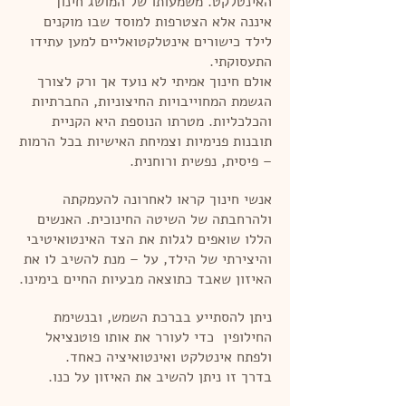
האינטלקט. משמעותו של המושג חינוך
איננה אלא הצטרפות למוסד שבו מוקנים
לילד כישורים אינטלקטואליים למען עתידו
התעסוקתי.
אולם חינוך אמיתי לא נועד אך ורק לצורך
הגשמת המחוייבויות החיצוניות, החברתיות
והכלכליות. מטרתו הנוספת היא הקניית
תובנות פנימיות וצמיחת האישיות בכל הרמות
– פיסית, נפשית ורוחנית.
אנשי חינוך קראו לאחרונה להעמקתה
ולהרחבתה של השיטה החינוכית. האנשים
הללו שואפים לגלות את הצד האינטואיטיבי
והיצירתי של הילד, על – מנת להשיב לו את
האיזון שאבד כתוצאה מבעיות החיים בימינו.
ניתן להסתייע בברכת השמש, ובנשימת
החילופין כדי לעורר את אותו פוטנציאל
ולפתח אינטלקט ואינטואיציה כאחד.
בדרך זו ניתן להשיב את האיזון על כנו.