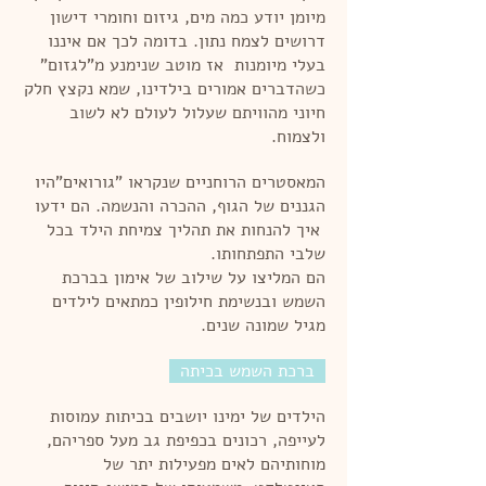
מיומן יודע כמה מים, גיזום וחומרי דישון
דרושים לצמח נתון. בדומה לכך אם איננו
בעלי מיומנות אז מוטב שנימנע מ"לגזום"
כשהדברים אמורים בילדינו, שמא נקצץ חלק
חיוני מהוויתם שעלול לעולם לא לשוב
ולצמוח.
המאסטרים הרוחניים שנקראו "גורואים"היו
הגננים של הגוף, ההכרה והנשמה. הם ידעו
איך להנחות את תהליך צמיחת הילד בכל
שלבי התפתחותו.
הם המליצו על שילוב של אימון בברכת
השמש ובנשימת חילופין כמתאים לילדים
מגיל שמונה שנים.
ברכת השמש בכיתה
הילדים של ימינו יושבים בכיתות עמוסות
לעייפה, רכונים בכפיפת גב מעל ספריהם,
מוחותיהם לאים מפעילות יתר של