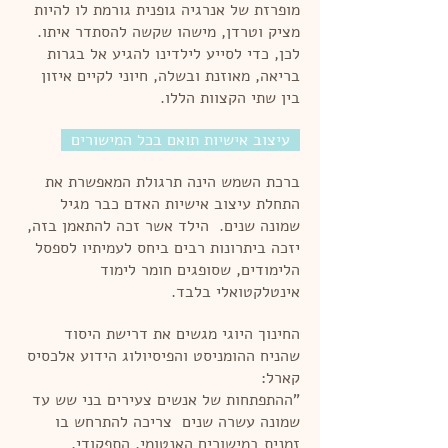
מופרזת של אנרגיה גופנית גורמת לו להיות
מציק וטרדן, מישהו שקשה להסתדר איתו.
לכן, כדי לסייע לילדינו להגיע אל בגרות
בריאה, מאוזנת ובשלה, חיוני לקיים איזון
בין שתי הקצוות הללו.
עיצוב אישיות תואם בכל המישורים
ברכת השמש הינה תרגולת המאפשרת את
התחלת עיצוב אישיות האדם כבר מגיל
שמונה שנים. הילד אשר זכה להתאמן בזה,
יזכה ביתרונות רבים ביחס לעמיתיו לספסל
הלימודים, שסופגים חומר לימוד
אינטלקטואלי בלבד.
החינוך היוגי מגשים את דרישת היסוד
שהניח ההומניסט והפיסיולוג הידוע אלכסיס
קארל:
"ההתפתחות של אנשים צעירים בני שש עד
שמונה עשרה שנים צריכה להתרחש בו
זמנית במישורים האנטומי, התפקודי,