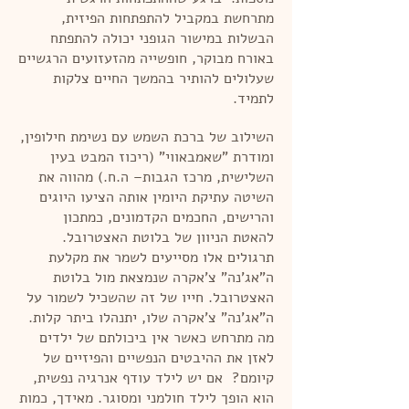
מתרחשת במקביל להתפתחות הפיזית,
הבשלות במישור הגופני יכולה להתפתח
באורח מבוקר, חופשייה מהזעזועים הרגשיים
שעלולים להותיר בהמשך החיים צלקות
לתמיד.
השילוב של ברכת השמש עם נשימת חילופין,
ומודרת "שאמבאווי" (ריכוז המבט בעין
השלישית, מרכז הגבות– ה.ח.) מהווה את
השיטה עתיקת היומין אותה הציעו היוגים
והרישים, החכמים הקדמונים, כמתכון
להאטת הניוון של בלוטת האצטרובל.
תרגולים אלו מסייעים לשמר את מקלעת
ה"אג'נה" צ'אקרה שנמצאת מול בלוטת
האצטרובל. חייו של זה שהשכיל לשמור על
ה"אג'נה" צ'אקרה שלו, יתנהלו ביתר קלות.
מה מתרחש כאשר אין ביכולתם של ילדים
לאזן את ההיבטים הנפשיים והפיזיים של
קיומם? אם יש לילד עודף אנרגיה נפשית,
הוא הופך לילד חולמני ומסוגר. מאידך, כמות