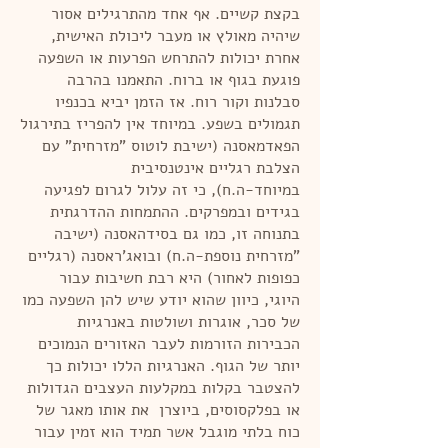
בקצת קשיים. אף אחד מהתרגילים אסור
שיהיה מאולץ או מעבר ליכולת האישית,
אחרת יכולות להתרחש הפרעות או השפעה
פוגעת בגוף או ברוח. התאמנו בהרבה
סבלנות וקור רוח. אז הזמן יביא בכנפיו
תגמולים בשפע. במיוחד אין להפריז בתירגול
הפאדמאסנה (ישיבת לוטוס "מזרחית" עם
הצלבת רגליים אינטנסיבית
במיוחד-ה.ח), כי זה עלול לגרום לפגיעה
בגידים ובמפרקים. ההתמחות ההדרגתית
בתנוחה זו, כמו גם בסידהאסנה (ישיבה
"מזרחית נוספת-ה.ח) ובואג'ראסנה (רגליים
כפופות לאחור) היא רבת חשיבות עבור
היוגי, כיוון שהוא יודע שיש להן השפעה כמו
של סכר, אוגרות ושולטות באנרגיות
הכבירות הזורמות לעבר האזורים הנמוכים
יותר של הגוף. האנרגיות הללו יכולות כך
להצטבר בקלות במקלעות העצבים הגדולות
או בפלקסוסים, ביוצרן את אותו מאגר של
כוח בלתי מוגבל אשר תמיד הוא זמין עבור