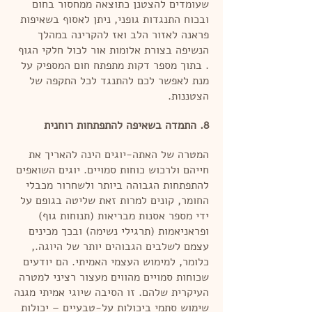
שעומדים להצטנן כתוצאה ממחסור בחום
ובכוח התנגדות גופני, ניתן לאסוף בשאיפות
פראנה לאזור הלב ואז להקרינה במהלך
הנשיפה בצורת אלומות אור לכול חלקי הגוף
. בתוך מספר דקות מתפתח חום המספיק על
מנת לאפשר לכם להתנגד לכל התקפה של
הצטננות.
8. התמדה בשאיפה להתפתחות רוחנית
המטרה של האתה-יוגים הינה להאריך את
חייהם ולרכוש כוחות סמויים. יוגים השואפים
להתפתחות הגבוהה ביותר ולשחרור מכבלי
החומר, קונים למרות זאת שליטה בגופם על
ידי מספר אסנות מבריאות (תנוחות גוף)
ופראניאמות (תרגילי נשימה) ובכך מכינים
עצמם לשלבים הגבוהים יותר של היוגה.,
כלומר, למימוש העצמי האמיתי. הם יודעים
שכוחות סמויים מהווים מעצור רציני למטרה
העיקרית שלהם. זו הסיבה שיוגי אמיתי מגנה
שימוש סתמי ביכולות על-טבעיים – יכולות