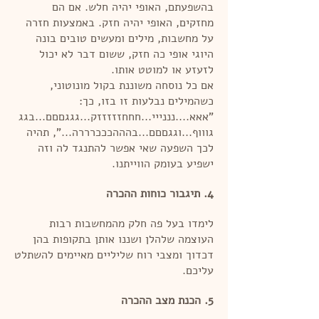
בהשפעתם, האופי יהיה חלש. אם הם
מחזקים, האופי יהיה חזק. באמצעות חזרה
על מחשבות, מילים ומעשים טובים בונה
היוגי אופי כה חזק, ששום דבר לא יכול
לזעזע או למוטט אותו.
אם כל נוסחה משוננת בקול מונוטוני,
כשהמילים נבלעות זו בזו, כך:
"אאא....נננייי...חחחזזזזזק...גגגםםם...בגג
גוווף...וגגםםם...בהההכככרררה...", תהיה
לכך השפעה שאי אפשר להתנגד לה וזה
ישפיע בעומק הווייתנו.
4. תיגבור כוחות ההכרה
לימדו בעל פה חלק מהמחשבות רבות
העוצמה שלהלן ושננו אותן בתקופות בהן
דכדוך ומצבי רוח שליליים מאיימים להשתלט
עליכם.
5. הכנת מצב ההכרה