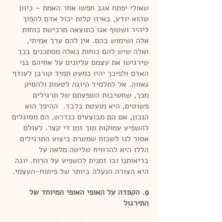
שאולי יפתח אגב חפשו אחר האמת – כיוון
שהוא יודע, באיזו קלות יכול אדם להפוך
ליהיר ושטוף אגו כתוצאה מרכישת כוחות
אלה ושימוש בהם. אין להם ערך אמיתי,
ואלה שיש להם כוחות כאלה מסתכנים בכך
שירגישו את עצמם עליונים על אחיהם בני
האדם ולפיכך יהיו כמעט תמיד קורבן לעודף
גאווה. אל לתלמיד היוגה לטעות ולהסיק
מכך, שחשיבות השפעתם של תרגילים
פשוטים, היא מועטת בלבד. ההיפך הוא
הנכון, אם הם מבוצעים כנדרש, הם מסוגלים
להשפיע עמוקות תוך זמן די קצר. לעולם
אסור לנו לשכוח שמטרת ביצוע התרגילים
הללו היא להרוויח שליטה מלאה על
בריאותנו ובו זמנית להשפיע על הרוח. יוגה
היא הצורה הנעלה ביותר של פיתוח-העצמי.
9. הקפדה על האופי האופי המיוחד של
התירגול