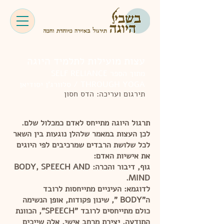
עצות מועילות לתלמיד היוגה
מתוך הספר SELF RELIANCE
THROUGH YOGA / סלוורג'ן יסודיאן
תירגום ועריכה: הדס חסון
תרגול היוגה מתייחס לאדם כמכלול שלם.
לכן העצות במאמר שלהלן נוגעות בין השאר
לכל שלושת הרבדים שמרכיבים לפי היוגים
את אישיות האדם:
גוף, דיבור והכרה: BODY, SPEECH AND
MIND.
לדוגמא: העיניים מתייחסות לרובד
ה"BODY ", שינון פקודות, אופן הנשימה
כולם מתייחסים לרובד "SPEECH”, הכוונת
התודעה, יצירת מרחב אישי, אלה שייכים