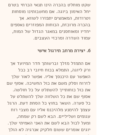
שקט מוחלט בהכרה הינו תנאי הכרחי בטרם
יחל האימון ביוגה. אם מחשבותינו מוסחות
וטרודות, המאמצים יתפזרו לשווא. אך
בהכרה מרוכזת, הכוחות המפוזרים נאספים
יחדיו ומאוחסנים במאגר הגדול של המוח,
עמוד השדרה ומרכזי העצבים.
6. יצירת מרחב תירגול אישי
אם התמזל מזלך וברשותך חדר המיועד אך
ורק ליוגה, התמלא בכוח חיובי רב ככל
האפשר עם היכנסך אליו. אפשר לאור שלך
לזרוח וסלק משם את כול החשיכה. אסוף שם
את כול כוחותייך להשתלט על כל חולשה.
אסוף שם את כל השלווה שלך להשתלט על
כל סערה. השאר בחוץ כל הסחת דעת. הרגל
עצמך להימנע מלהיכנס אליו עם מצבי רוח
עגומים ושליליים. הבא לשם רק שמחה,
ומעל לכול הבא לשם את האני האמיתי שלך.
יוגים אומרים ששום חלקיק אנרגיה לא הולך