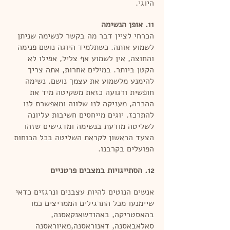
היוגי.
11. אופן הנשימה
הכרחי לציין דבר מה בקשר לנשימה שניתן
לשמוע אותה. כשתלמיד היוגה נושם פנימה
והחוצה, אין לשמוע אף צליל, אפילו לא
הקטן ביותר. במילים אחרות, אתה צריך
להימנע מלשמוע את עצמך נושם. נשימה
חופשית ורגועה כזאת משקיטה מיד את
ההכרה, מעניקה לנו שלווה ומאפשרת לנו
להתרכז. יוגים מייחסים חשיבות עליונה
לשליטה מודעת בנשימה ומדגישים שזהו
הצעד הראשון לקראת השליטה בכל הכוחות
הפועלים בקרבנו.
12. הסתייגויות במצבים פרטניים
אנשים הנוטים להיות עצבנים ונרגזים כדאי
שיימנעו מכל התרגילים הממריצים כמו
בהאסטריקה, באהודשאנקאסנה,
סאלאבאסנה, דאנוראסנה,מאיוראסנה