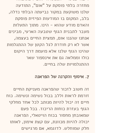
מחזרה בלתי פוסקת על "אום", התודעה
שלנו משוקעת במקור נביעתה הבלתי נדלה,
בלב, המקום בו המודעות הפיזית פוסקת
והאדם מודע שהוא - הינו. מתוך התעלות
מעבר לתבנית הגוף שטבעה הארעי, מבינים
אנחנו שהננו אום, תמצית החיים בעצמה,
אשר לא רק חודרת לגל הקטן של ההתגלמות
שהינו הגוף שלנו אלא פועמת דרך היקום
כולו וממלאה גם את אינספור שאר
ההתגלמויות שלה בחיים.
7. איסוף והקרנה של הפראנה
זה חשוב לזכור שהפראנה מעניקת החיים
זורמת לראות וללב בכול נשימה ונשימה. כוח
חיים זה יכול להיות מנותב לכל אחד מחלקי
הגוף בעזרת כוחות הריכוז. בכל פעם
שמאובחן מחסור בכוח הויטאלי, הפראנה
יכולה להיות מכוונת, עם קצת אימון, לאותו
חלק שמוחלש. לדוגמא, אם מרגישים