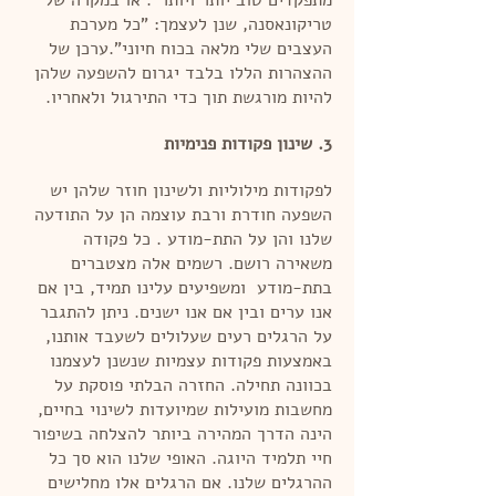
מתפקדים טוב יותר ויותר". או במקרה של
טריקונאסנה, שנן לעצמך: "כל מערכת
העצבים שלי מלאה בכוח חיוני".ערכן של
ההצהרות הללו בלבד יגרום להשפעה שלהן
להיות מורגשת תוך כדי התירגול ולאחריו.
3. שינון פקודות פנימיות
לפקודות מילוליות ולשינון חוזר שלהן יש
השפעה חודרת ורבת עוצמה הן על התודעה
שלנו והן על התת-מודע . כל פקודה
משאירה רושם. רשמים אלה מצטברים
בתת-מודע ומשפיעים עלינו תמיד, בין אם
אנו ערים ובין אם אנו ישנים. ניתן להתגבר
על הרגלים רעים שעלולים לשעבד אותנו,
באמצעות פקודות עצמיות שנשנן לעצמנו
בכוונה תחילה. החזרה הבלתי פוסקת על
מחשבות מועילות שמיועדות לשינוי בחיים,
הינה הדרך המהירה ביותר להצלחה בשיפור
חיי תלמיד היוגה. האופי שלנו הוא סך כל
ההרגלים שלנו. אם הרגלים אלו מחלישים