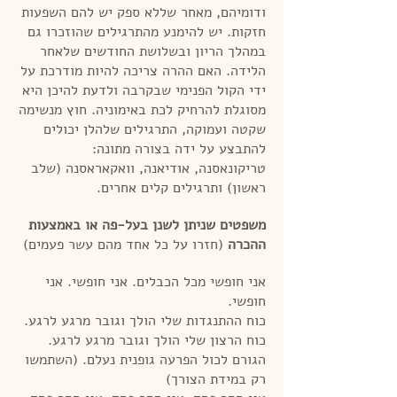
ודומיהם, מאחר שללא ספק יש להם השפעות
חזקות. יש להימנע מהתרגילים שהוזכרו גם
במהלך הריון ובשלושת החודשים שלאחר
הלידה. האם ההרה צריכה להיות מודרכת על
ידי הקול הפנימי שבקרבה ולדעת להיכן היא
מסוגלת להרחיק לכת באימוניה. חוץ מנשימה
שקטה ועמוקה, התרגילים שלהלן יכולים
להתבצע על ידה בצורה מתונה:
טריקונאסנה, אודיאנה, וואקאראסנה (שלב
ראשון) ותרגילים קלים אחרים.
משפטים שניתן לשנן בעל-פה או באמצעות
ההכרה
(חזרו על כל אחד מהם עשר פעמים)
אני חופשי מכל הכבלים. אני חופשי. אני
חופשי.
כוח ההתנגדות שלי הולך וגובר מרגע לרגע.
כוח הרצון שלי הולך וגובר מרגע לרגע.
הגורם לכול הפרעה גופנית נעלם. (השתמשו
רק במידת הצורך)