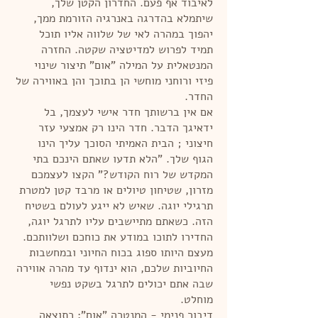
לאיבוד אף פעם. החדרון הקטן שלך,
שיתמלא בהדרגה באנרגיה הזורמת ממך,
יהפוך במהרה לאי של שלווה אליו תוכל
תמיד לפרוש למדיטציה שקטה. החזרה
המנטאלית על המילה "אום" תיצור שינוי
פיזי ורוחני מוחשי הן בתוכך והן באווירה של
החדר.
אם אין ברשותך חדר אישי לעצמך, בל
ידאיגך הדבר. חדר הינו רק אמצעי עזר
חיצוני ; הבית האמיתי הסוכך עליך הינו
הגוף שלך. "הלא תדעו שאתם הינכם בתי
המקדש של רוח הקודש?" הקצו לעצמכם
מזרון, שטיחון טיולים או מרבד קטן למטרת
תרגילי יוגה. שאיש לא ייגע לעולם בשטיח
הזה. כשאתם מתיישבים עליו לתרגל יוגה,
החדירו לתוכו במודע את כוחכם ושלוותכם.
מעצם היותו ספוג בכוח החיוני ובמחשבות
החיוביות שלכם, הוא ינדוף עד מהרה אווירה
שבה אתם יכולים לתרגל בשקט נפשי
מוחלט.
דיבור פנימי - המנטרה "אום": כתוצאה