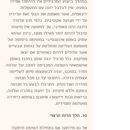
במהלך ביצוע התרגילים אין להיחפז אפילו
במעט. אין לבלבל יוגה עם התעמלות
דינאמית, אשר מאמנת את הגוף ואת שריריו
על ידי תנועה אקטיבית. כלפי חוץ תלמיד
היוגה הינו פאסיבי, אך למעשה אין מישהו
שיכול להיות יותר פעילו ממנו, כיוון שהוא
עסוק באופן אינטנסיבי במשימת ביסוסה של
משמעת ושליטה מוחלטת על כוחות טבעיים
אשר עלולים להיות כאוטיים אם יצאו
מפיקוח. כול תרגיל יוגה טומן בחובו באופן
אוטומאטי השפעה המכניסה למצב של שלווה
וסדר בתוכנו, שזה לכשעצמו סימן לשליטה
עצמית גדולה. הימנעו על כן מכל תנועה
מהירה ואנרגטית. התרגלו לבצע כל תנועה
בשקט וללא חיפזון. כך יושגו במהרה שלווה,
בריאות וכוח ויישארו איתכם בצוותא כיחידה
מושלמת ותמידית.
10. הלך הרוח הרצוי
אל נא תירתעו אם בתחילת האימון תיתקלו