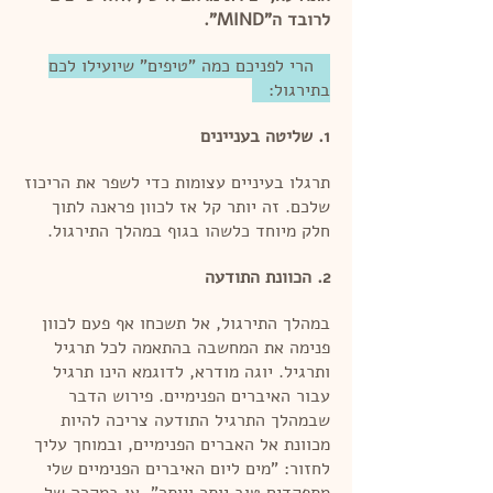
לרובד ה"MIND".
הרי לפניכם כמה "טיפים" שיועילו לכם
בתירגול:
1. שליטה בעניינים
תרגלו בעיניים עצומות כדי לשפר את הריכוז
שלכם. זה יותר קל אז לכוון פראנה לתוך
חלק מיוחד כלשהו בגוף במהלך התירגול.
2. הכוונת התודעה
במהלך התירגול, אל תשכחו אף פעם לכוון
פנימה את המחשבה בהתאמה לכל תרגיל
ותרגיל. יוגה מודרא, לדוגמא הינו תרגיל
עבור האיברים הפנימיים. פירוש הדבר
שבמהלך התרגיל התודעה צריכה להיות
מכוונת אל האברים הפנימיים, ובמוחך עליך
לחזור: "מים ליום האיברים הפנימיים שלי