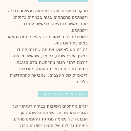
מחקר רפואי הראה שכתוצאה מנשימה נכונה
ויטמינים מתפתחים בגוף בכמויות גדולות
יותר מאשר כתוצאה מדיאטה עתירת
ויטמינים.
ויטמינים רבים שטרם נודע על קיומם נמצאו
במערכת האנושית.
זה רק בא לאושש את מה שיוגים לימדו
במשך אלפי שנים, כלומר, שכאשר פראנה
זורמת לתוך הגוף מתרחשת בדם תגובה
כימית מיידית ונוצרת הטענה מחודשת
דינאמית של העצבים, שמביאה להתחדשות
כללית.
הכרה צלולה בגוף טהור
יוגים מייחסים חשיבות כבירה לטיהור של
הגוף והמחשבות. השיטה הפשוטה אך
הנכונה של נשימה מנקזת זיהומים מהדם.
כמויות גדולות של חמצן נספגות בכול