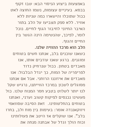
באמצעות ביצוע הניסוי הבא: שבו זקוף
בכסא. בעיניים עצומות, נשמו החוצה לאט
ככול שתוכלו והישארו כמה שניות ללא
אוויר. ללא ספק תצביעו על הלב בתור
האיבר החיוני לחיבור הגוף לחיים. נוכל
לומר, לפיכך, שהנשימה הינה הגשר בין
החיים והגוף.
הלב הוא מרכז ההוויה שלנו.
כשאנו שוכנים בלב, אנחנו חשים בטוחים
ומוגנים. ברגע שאנו עוזבים אותו, אנו
מאבדים בטחון. ככול שנרחיק נדוד
לפריפריה של המוח, כך יגדל הבלבול: אנו
מאבדים את איזוננו הרוחני. אבל אם אנחנו
מסוגלים לשכון במרכז הווייתנו, נרגיש שקל
לנו יותר לשלוט בטבע חסר המנוח שלנו. כול
מעשינו נכנסים לפיקוח קשוב וערני, ואנחנו
בטוחים בהחלטותינו. זאת הסיבה שסוואמי
ויווקאננדה אומר: בעימות בין מוח ולב, בחרו
בלב". אנו שוקלים אז היטב את פעולותינו
וכוח הולך וגדל של אבחנה מנחה את