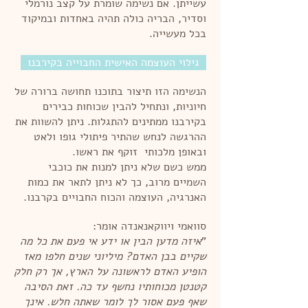
עשייתן. אם נשימה שומרת על קצב נורמלי
וסדיר, הבריה כולה תהיה באחדות ובמיקוד
בכל מעשייה.
גילוי העוצמה האישית החבוייה בקירבנו
הנשימה הזו תיצור בתוכנו תחושה ברורה של
חיוניות, ונתחיל להבין שכוחות כבירים
בקירבנו ממתינים להתגלות. ניתן להשוות את
ההרגשה לנחש שהתיר פיתולי גופו ולאט
ובאופן מלכותי זוקף את ראשו.
ממש כשם שלא ניתן למנות את כוכבי
השמיים מרוב, כך לא ניתן לתאר את כמות
האנרגיה, העוצמה והכוח החבויים בקרבנו.
סוואמי ויווקאנאנדה אומר:
"
איזה מדען הבין או ידע אי פעם את כל מה
שקיים בבן האדם? מיליוני שנים חלפו מאז
הופיע האדם לראשונה על הארץ, אך רק חלק
קטנטן מכוחותיו נחשף עד כה. זאת הסיבה
שאף פעם אסור לך לומר שאתה חלש. אינך