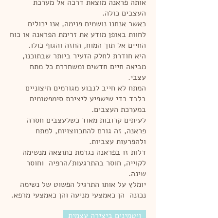
אותה פראנה מוצאת דרכה אל מערכת
העצבים כולה.
כאשר אנחנו נושמים פנימה, אנו יכולים
לחוות באופן מודע את זרימת הפראנה או כוח
החיים אל תוך המוח, החזה והגוף כולו.
היא חודרת לחלק הזעיר ביותר שבתוכנו,
מביאה חיים חדשים ומשחררת כל מתח
עצבי.
המתח לא חייב לנבוע מגורמים חיצוניים
בלבד כדי שישפיע ליצירת סימפטומים
במערכת העצבים.
לעיתים קרובות מאוד כשלעצבים חסרה
פראנה, זה גורם להתכווצויות, למתח
ולהפרעות עצביות.
דלות זו בפראנה נגרמת כתוצאה מנשימה
לקוייה, חוסר בהתרגעות/הרפיה וחוסר
שינה.
יומלץ על אותו התרגיל הפשוט של נשימה
נכונה הן כאמצעי מניעה והן כאמצעי מרפא.
ויטמינים ביצירה עצמית