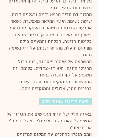
נשימה. בשל כך הרעלים של הגוף מושמדים
ונוצר חום טבעי בגוף.
מחזור דם סדיר מרפא ידיים ורגליים קרות.
שיטת נשימת היוגי המלאה מאפשרת לשאר
ארבעת הגורמים המטהרים העיקריים לפעול
באופן נורמאלי ובריא: הנקבוביות שבעור,
בלוטות הזיעה, הכליות והמעיים כולם
מפיקים תועלת מהדחף שניתן על ידי נשימה
נכונה.
ההשפעה של טיהור פיסי זה, כמו בכול
תרגילי היוגה, היא דו-צדדית: כלומר, זה
משפיע על גוף והכרה כאחד.
המחשבות והנימוקים בעד ונגד נעשים
בהירים יותר, צלולים וממוקדים יותר.
סיבת הריכוז באזור הלב
באיזה חלק של הגוף מרגישים את הגירוי של
הנשימה? האם זה בנחיריים? בפה? במוח?
או בריאות?
אתם תוכלו להחליט על המקום המדוייק