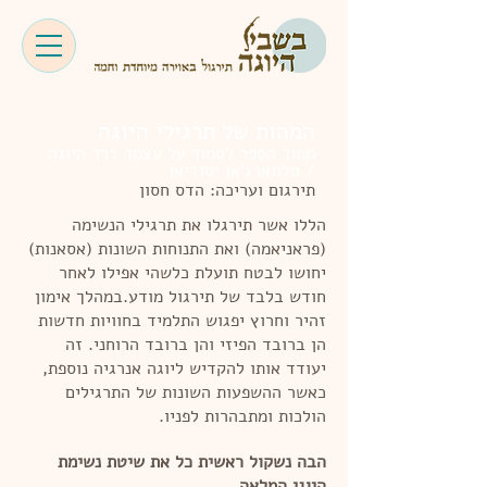
המהות של תרגילי היוגה
מתוך הספר לסמוך על עצמך דרך היוגה
/ סלווארג'אן יסודיאן
תירגום ועריכה: הדס חסון
הללו אשר תירגלו את תרגילי הנשימה
(פראניאמה) ואת התנוחות השונות (אסאנות)
יחושו לבטח תועלת כלשהי אפילו לאחר
חודש בלבד של תירגול מודע.
במהלך אימון
זהיר וחרוץ יפגוש התלמיד בחוויות חדשות
הן ברובד הפיזי והן ברובד הרוחני. זה
יעודד אותו להקדיש ליוגה אנרגיה נוספת,
כאשר ההשפעות השונות של התרגילים
הולכות ומתבהרות לפניו.
הבה נשקול ראשית כל את שיטת נשימת
היוגי המלאה