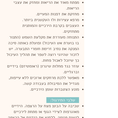
מפתח מאוד את הריאות ומחזק את עצבי
הריאות.
מחזקת את דפנות המעיים.
מרפא עצירות ולו העקשנית ביותר.
העצבים בקרבת הירכיים והמותנית
מתחזקים.
התנוחה מעוררת את מקלעת השמש (התנור
בו בוערת אש העיכול) ופועלת כאותה סיכה
המנקה את נתיב זרימת חומרי התבערה. יש
לזכור שהיוגי רוצה לשפר את תהליך העיכול
כך שיוכל לאכול פחות.
עוזר נגד מחלות שיגרון (ראומטיזם) בידיים
וברגליים.
מאפשר ללכת מרחקים ארוכים ללא עייפות,
מגדיל את הסיבולת בעבודה קשה.
מונע הצטברות שומן הירכיים.
שלבי התירגול:
שכיבה על הבטן מצח על הרצפה. הידיים
מאוגרפות לצידי הגוף או מתחת לירכיים
לנשום פנימה, ללחוץ את הידיים אל הרצפה