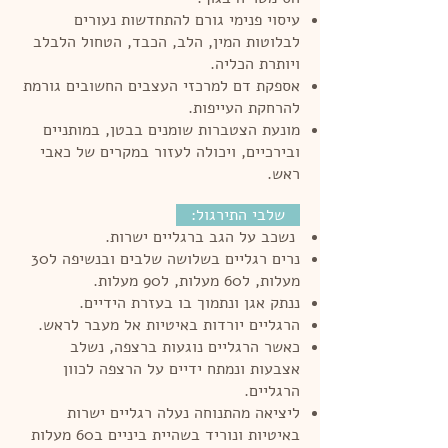
עיסוי פנימי גורם להתחדשות נעורים
לבלוטות המין, הלב, הכבד, הטחול הלבלב
ויותרת הכליה.
אספקת דם למרכזי העצבים החשובים גורמת
להרחקת העייפות.
מונעת הצטברות שומנים בבטן, במותניים
ובירכיים, ויכולה לעזור במקרים של כאבי
ראש.
שלבי התירגול:
נשכב על הגב ברגליים ישרות.
נרים רגליים בשלושה שלבים ובנשיפה ל30
מעלות, ל60 מעלות, ל90 מעלות.
ננתק אגן ונתמוך בו בעזרת הידיים.
הרגליים יורדות באיטיות אל מעבר לראש.
כאשר הרגליים נוגעות ברצפה, נשלב
אצבעות ונמתח ידיים על הרצפה לכוון
הרגליים.
ליציאה מהתנוחה נעלה רגליים ישרות
באיטיות ונוריד בשהיית ביניים ב60 מעלות