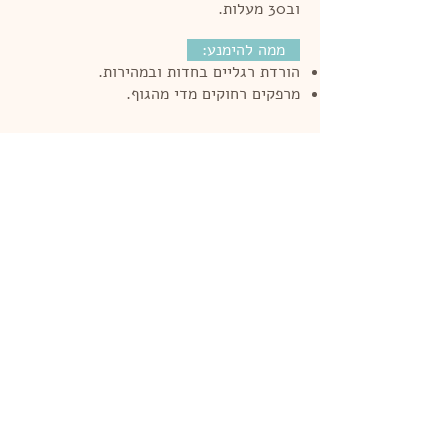
וב30 מעלות.
ממה להימנע:
הורדת רגליים בחדות ובמהירות.
מרפקים רחוקים מדי מהגוף.
לתירגול נוסף
0524-569303
|
03-5351153
לעמוד הפייסבוק של הסטודיו