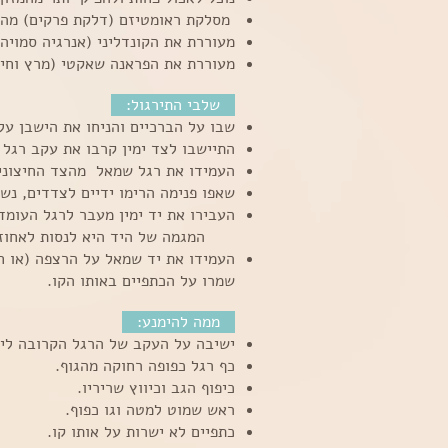
מסלקת ראומטיזם (דלקת פרקים) מהג
מעוררת את הקונדליני (אנרגיה סמויה
מעוררת את הפראנה שאקטי (מרץ וחיונ
שלבי התירגול:
שבו על הברכיים והניחו את הישבן על
התיישבו לצד ימין קרבו את עקב רגל 
העמידו את רגל שמאל מהצד החיצוני 
שאפו פנימה הרימו ידיים לצדדים, נש
העבירו את יד ימין מעבר לרגל העומ
המגמה של היד היא לנסות לאחוז 
העמידו את יד שמאל על הרצפה (או חב
שמרו על הכתפיים באותו הקו.
ממה להימנע:
ישיבה על העקב של הרגל הקרובה ליש
כף רגל כפופה רחוקה מהגוף.
כיפוף הגב וכיווץ שריריו.
ראש שמוט למטה וגו כפוף.
כתפיים לא ישרות על אותו קו.